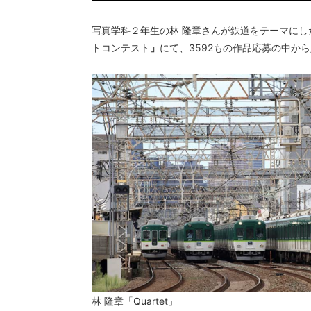
写真学科２年生の林 隆章さんが鉄道をテーマにし
トコンテスト
」
にて、3592もの作品応募の中か
林 隆章「Quartet」