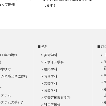
ョップ開催
します！
学科
取
の１年の流れ
美術学科
境
デザイン学科
の学び方
建築学科
ラム体系と単位修得
写真学科
文芸学科
へ
音楽学科
システム
初等芸術教育学科
システムの手引き
科目等履修