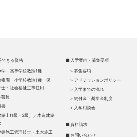
得できる資格
入学案内・募集要項
中学・高等学校教諭1種
募集要項
幼稚園・小学校教諭1種・保
アドミッションポリシー
育士・社会福祉主事任用
入学までの流れ
学芸員
納付金・奨学金制度
司書
入学相談会
建築士(1級・2級）／木造建築
士
資料請求
建築施工管理技士・土木施工
お問い合わせ