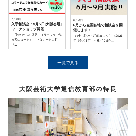
7月30日
6月3日
入学相談会：9月5日[大阪会場]
6月から全国各地で相談会を開
ワークショップ開催
催します！
『制約からの発見～コラージュで作
お申し込み・詳細はこちら ＜2026
る私のカード』 小さなカードに折
年（令和8年）＞ 6月10日か...
り...
一覧で見る
大阪芸術大学通信教育部の特長