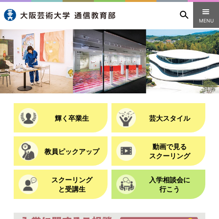
MENU
輝く卒業生
芸大スタイル
動画で見る
教員ピックアップ
スクーリング
スクーリング
入学相談会に
と受講生
行こう