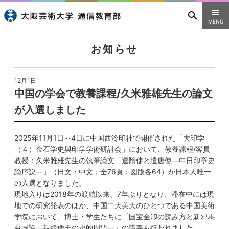
MENU
お知らせ
12月1日
中国の学会で教養課程/久米雅雄先生の論文
が入選しました
2025年11月1日～4日に中国西泠印社で開催された「大印学
（４）金石学史與印学学術研討会」において、教養課程/客員
教授：久米雅雄先生の執筆論文「遣隋使と遣唐使―中日印章史
論序説―」（日文・中文；全76頁：図版各64）が日本人唯一
の入選となりました。
現地入りは2018年の渡航以来、7年ぶりとなり、滞在中には現
地での研究発表のほか、中国二大美大のひとつである中国美術
学院において、博士・学生たちに「国宝金印の読み方と新邪馬
台国論―親魏倭王の史的周辺―」の講義も行われました。