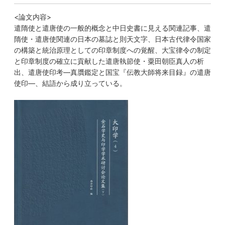
<論文内容>
遣隋使と遣唐使の一般的概念と中日史書に見える関連記事、遣
隋使・遣唐使関連の日本の墓誌と則天文字、日本古代律令国家
の構築と統治原理としての印章制度への覚醒、大宝律令の制定
と印章制度の確立に貢献した遣唐執節使・粟田朝臣真人の析
出、遣唐使印考―真贋鑑定と国宝『伝教大師将来目録』の遣唐
使印―、結語から成り立っている。