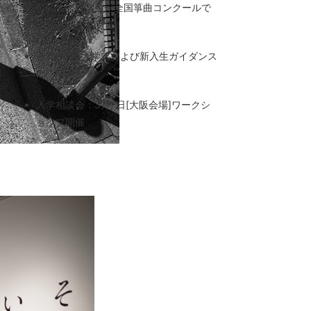
卒業生と在学生が全国箏曲コンクールで
銀賞・銅賞を受賞！
令和8年度入学式および新入生ガイダンス
のご案内
入学相談会：3月7日[大阪会場]ワークシ
ョップ開催