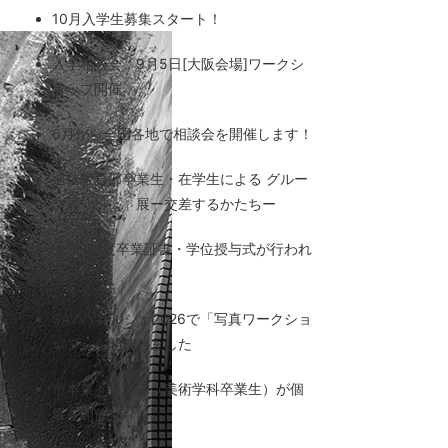
10月入学生募集スタート！
入学相談会：9月5日[大阪会場]ワークシ
ョップ開催
6月から全国各地で相談会を開催します！
通信教育部卒業生・在学生による グルー
プ展「 」展ー交差するかたちー
令和7年度卒業証書・学位授与式が行われ
ました
SAVVYマルシェ2026で「写真ワークショ
ップ」を開催しました
市本菜々美さん（美術学科卒業生）が個
展を開催