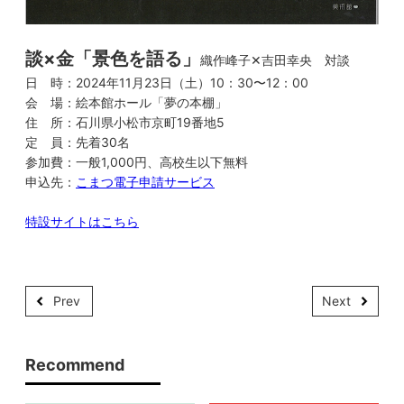
談×金「景色を語る」
織作峰子✕吉田幸央 対談
日 時：2024年11月23日（土）10：30〜12：00
会 場：絵本館ホール「夢の本棚」
住 所：石川県小松市京町19番地5
定 員：先着30名
参加費：一般1,000円、高校生以下無料
申込先：
こまつ電子申請サービス
特設サイトはこちら
Prev
Next
Recommend