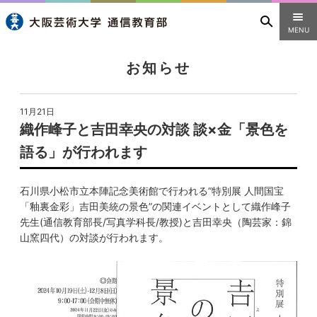
MENU
お知らせ
11月21日
織作峰子と吉田幸央の対談 談×金「景色を
語る」が行われます
石川県小松市立本陣記念美術館で行われる“特別展 人間国宝
「釉裏金彩」吉田美統の景色”の関連イベントとして織作峰子
先生(通信教育部長/写真学科長/教授)と吉田幸央（陶芸家：錦
山窯四代）の対談が行われます。