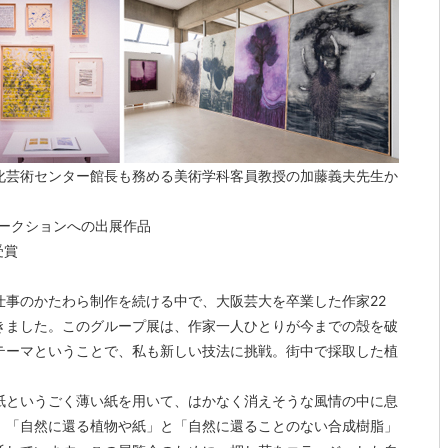
化芸術センター館長も務める美術学科客員教授の加藤義夫先生か
ークションへの出展作品
受賞
仕事のかたわら制作を続ける中で、大阪芸大を卒業した作家22
きました。このグループ展は、作家一人ひとりが今までの殻を破
テーマということで、私も新しい技法に挑戦。街中で採取した植
紙というごく薄い紙を用いて、はかなく消えそうな風情の中に息
、「自然に還る植物や紙」と「自然に還ることのない合成樹脂」