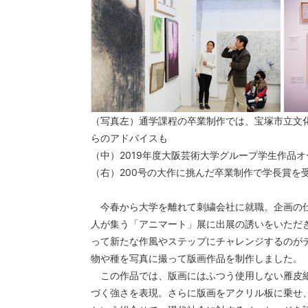
（写真左）通学課程の卒業制作では、宝塚市立文
らのアドバイスも
（中）
2019
年度大阪芸術大学グループ学生作品オ
（右）
200
号の大作に挑んだ卒業制作で学長賞を
今春から大学を離れて刺繍会社に就職。企画の
人が集う「アニマート」展に出展の誘いをいただ
って新たな作風やステップにチャレンジするのが
物や種を写真に撮って版画作品を制作しました。
この作品では、版画にはふつう使用しない雁皮
づく強さを表現。さらに版画をアクリル板に乗せ