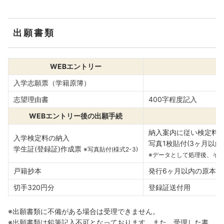
出願書類
WEBエントリー
入学志願票（学籍原簿）
志望理由書
400字程度記入
WEBエントリー後の出願手続
納⼊案内に従い検定料
入学検定料の納入
写真1枚貼付(3ヶ月以
学生証(登録証)作成票
※写真貼付(様式2-3)
※データとして処理後、そ
戸籍抄本
発行6ヶ月以内の原本1
切手320円分
登録証送付用
※出願書類に不備がある場合は受理できません。
※出願書類は鉛筆記入不可となっております。また、受理した書