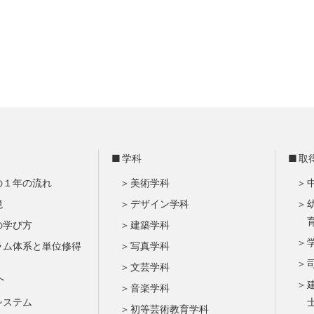
学科
取
の１年の流れ
美術学科
境
デザイン学科
の学び方
建築学科
ラム体系と単位修得
写真学科
文芸学科
へ
音楽学科
システム
初等芸術教育学科