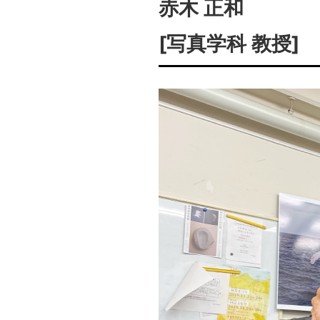
赤木 正和
[写真学科 教授]