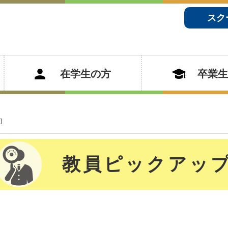
スク
在学生の方
卒業生
]
教員ピックアッ