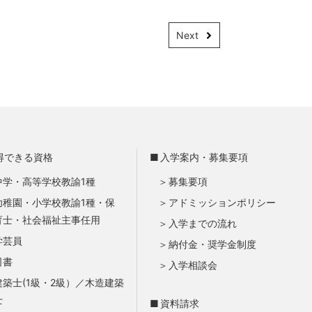
Next
得できる資格
入学案内・募集要項
中学・高等学校教諭1種
募集要項
幼稚園・小学校教諭1種・保
アドミッションポリシー
育士・社会福祉主事任用
入学までの流れ
学芸員
納付金・奨学金制度
司書
入学相談会
建築士(1級・2級）／木造建築
士
資料請求