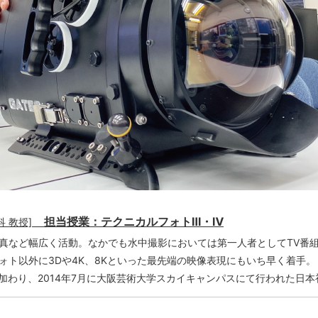
担当授業：テクニカルフォトⅢ・Ⅳ
 教授]
真など幅広く活動。なかでも水中撮影においては第一人者としてTV番組や
ォト以外に3Dや4K、8Kといった最先端の映像表現にもいち早く着手
に加わり、2014年7月に大阪芸術大学スカイキャンパスにて行われた日