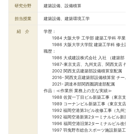
研究分野
建築設備、設備積算
担当授業
建築設備、建築環境工学
紹 介
学歴：
1984 大阪大学 工学部 建築工学科 卒業
1986 大阪大学大学院 建築工学科 修士課程
職歴：
1986 大成建設株式会社 入社 （建築部 設
1987-東京支店、九州支店、関西支店 作業
2002 関西支店建築部設備積算室配属
2016- 関西支店建築部設備積算室 チームリ
2021- 調達本部関西圏調達部配属
作品：≪作業所 業務上の主な実績≫
1988 佐賀一丁目ビル新築工事（東京支店
1989 コーナンビル新築工事（東京支店）
1992 福岡空港第3ビル改修工事（九州支店
1992 福岡空港新第2ターミナルビル新築工
1996 福岡空港旧第2ターミナルビル改修工
1997 羽曳野市総合スポーツ施設新築工事