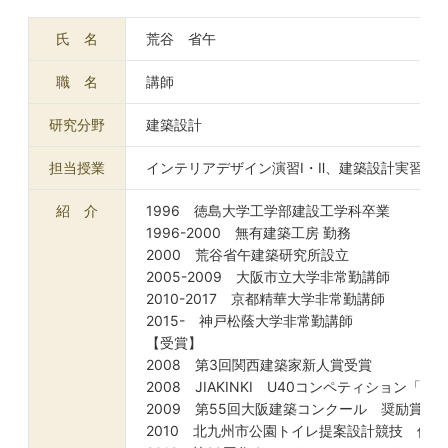
氏 名
荒谷 省午
職 名
講師
研究分野
建築設計
担当授業
インテリアデザイン演習Ⅰ・Ⅱ、建築設計実習Ⅱ
紹 介
1996 徳島大学工学部建設工学科卒業
1996-2000 無有建築工房 勤務
2000 荒谷省午建築研究所設立
2005-2009 大阪市立大学非常勤講師
2010-2017 京都精華大学非常勤講師
2015- 神戸松蔭大学非常勤講師
【受賞】
2008 第3回関西建築家新人賞受賞
2008 JIAKINKI U40コンペティション「
2009 第55回大阪建築コンクール 奨励賞受賞「
2010 北九州市公園トイレ提案設計競技 佳作