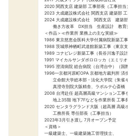
2020 関西支店 建築部 工事部長（工事担当）
2023 大成建設株式会社 関西支店 建築部 工
2024 大成建設株式会社 関西支店 建築部管
働き方改革 DX担当 生産設計 教育担当
＜作品＞≪作業所 業務上の主な実績≫
1986 東京慈恵会医科大学付属病院新築工事（
1988 茨城県神栖町武道館新築工事（東京支店
1989 コナビレジ新築工事（長谷川逸子設計 大
1991 マイカルサンダポロロッカ（エミリオア
1995 澄清病院 総合病院（台湾台中）（国際支
1996—京都河原町OPA 京都地方裁判所 済生会
立命館大学総本部・法化大学院（朱雀キャ
真澄寺別院大阪精舎、ラポルテ心斎橋（大江 
2008 台湾赴任 超高層高級マンション工事を担
地上35階 地下7Fなどを作業所長 工事長と
2020 センタラグランド大阪（超高層 高級ホテ
工務所長 専任部長（工事担当）
2023年3月引き渡し 7月オープン予定
＜資格＞
一級建築士、一級建築施工管理技士、