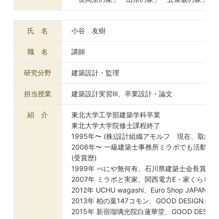
氏 名
小谷 友樹
職 名
講師
研究分野
建築設計・監理
担当授業
建築設計実習Ⅲ、卒業設計・論文
紹 介
東北大学工学部建築学科卒業
東北大学大学院修士課程終了
1995年〜 (株)設計組織アモルフ 現在、取締
2006年〜 一級建築士事務所ミラボでも活動を
(受賞歴)
1999年 べにや無何有、石川県建築士会長賞
2007年 ミラボと実家、関西電力E・家くらし
2012年 UCHU wagashi、Euro Shop JAPA
2013年 柏の葉147コモン、GOOD DESIGN AWA
2015年 新宿瑠璃光院白蓮華堂、GOOD DESIGN A