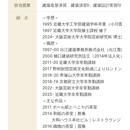
担当授業
建築造形演習、建築演習Ⅱ、建築設計実習Ⅳ、卒
紹 介
＜学歴＞
1995 近畿大学工学部建築学科卒業（小川晋一
1997 近畿大学大学院修士課程 修了
2024- 大阪芸術大学大学院芸術研究科 博士課
＜職歴＞
1997-00 出江建築事務所株式会社（出江寛に
2000 橋口建築研究所設立（2014年法人化）
2011-20 近畿大学非常勤講師
2017 野村財団芸術文化助成によりロンドン芸
2018-20 帝塚山大学非常勤講師
2018-19 京都府立大学非常勤講師
2022- 大阪芸術大学非常勤講師
2025- 近畿大学非常勤講師
＜主な作品＞
2011 ボール紙とベニヤの茶室
2014 和紙の茶室｜蔡庵
大和ハウス本社ビル｜レストラウンジ
2016 織物の茶室｜霞庵