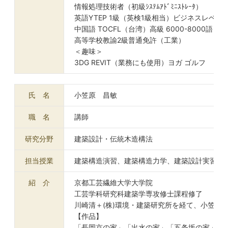
情報処理技術者（初級ｼｽﾃﾑｱﾄﾞﾐﾆｽﾄﾚｰﾀ）
英語YTEP 1級（英検1級相当）ビジネスレベル
中国語 TOCFL（台湾）高級 6000-8000語レ
高等学校教諭2級普通免許（工業）
＜趣味＞
3DG REVIT（業務にも使用）ヨガ ゴルフ
氏 名
小笠原 昌敏
職 名
講師
研究分野
建築設計・伝統木造構法
担当授業
建築構造演習、建築構造力学、建築設計実習Ⅳ
紹 介
京都工芸繊維大学大学院
工芸学科研究科建築学専攻修士課程修了
川崎清＋(株)環境・建築研究所を経て、小笠原
【作品】
「長岡京の家」「出水の家」「五条坂の家」「