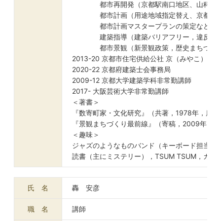
都市再開発（京都駅南口地区、山科駅前
都市計画（用途地域指定替え、京都駅地
都市計画マスタープランの策定など）
建築指導（建築バリアフリー，違反建築
都市景観（新景観政策，歴史まちづくり
2013-20 京都市住宅供給公社 京（みやこ）
2020-22 京都府建築士会事務局
2009-12 京都大学建築学科非常勤講師
2017- 大阪芸術大学非常勤講師
＜著書＞
『数寄町家・文化研究』（共著，1978年，鹿
『景観まちづくり最前線』（寄稿，2009年，
＜趣味＞
ジャズのようなものバンド（キーボード担当）
読書（主にミステリー），TSUM TSUM，カメ
氏 名
轟 安彦
職 名
講師