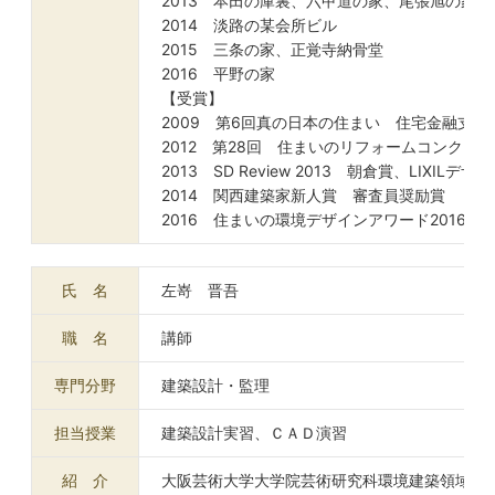
2013 本田の庫裏、六甲道の家、尾張旭の家
2014 淡路の某会所ビル
2015 三条の家、正覚寺納骨堂
2016 平野の家
【受賞】
2009 第6回真の日本の住まい 住宅金融支援
2012 第28回 住まいのリフォームコンクー
2013 SD Review 2013 朝倉賞、LIXIL
2014 関西建築家新人賞 審査員奨励賞
2016 住まいの環境デザインアワード2016 
氏 名
左嵜 晋吾
職 名
講師
専門分野
建築設計・監理
担当授業
建築設計実習、ＣＡＤ演習
紹 介
大阪芸術大学大学院芸術研究科環境建築領域修