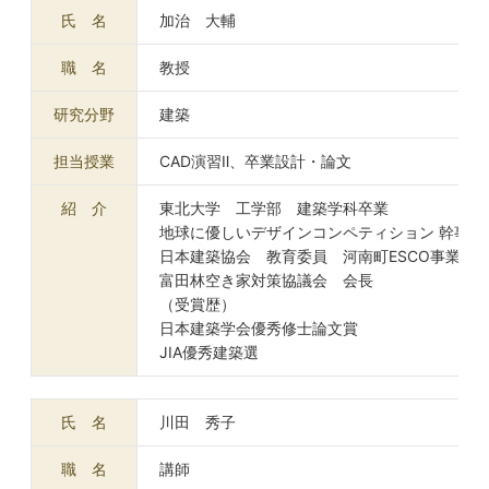
氏 名
加治 大輔
職 名
教授
研究分野
建築
担当授業
CAD演習Ⅱ、卒業設計・論文
紹 介
東北大学 工学部 建築学科卒業
地球に優しいデザインコンペティション 幹事
日本建築協会 教育委員 河南町ESCO事業副
富田林空き家対策協議会 会長
（受賞歴）
日本建築学会優秀修士論文賞
JIA優秀建築選
氏 名
川田 秀子
職 名
講師