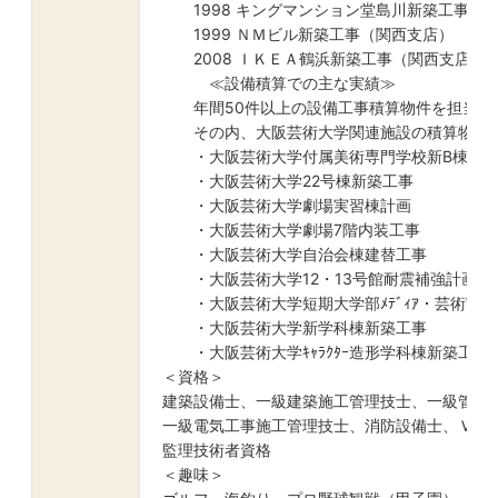
1998 キングマンション堂島川新築工事（
1999 ＮＭビル新築工事（関西支店）
2008 ＩＫＥＡ鶴浜新築工事（関西支店）
≪設備積算での主な実績≫
年間50件以上の設備工事積算物件を担当
その内、大阪芸術大学関連施設の積算物件
・大阪芸術大学付属美術専門学校新B棟新築
・大阪芸術大学22号棟新築工事
・大阪芸術大学劇場実習棟計画
・大阪芸術大学劇場7階内装工事
・大阪芸術大学自治会棟建替工事
・大阪芸術大学12・13号館耐震補強計画
・大阪芸術大学短期大学部ﾒﾃﾞｨｱ・芸術実
・大阪芸術大学新学科棟新築工事
・大阪芸術大学ｷｬﾗｸﾀｰ造形学科棟新築工事
＜資格＞
建築設備士、一級建築施工管理技士、一級管工
一級電気工事施工管理技士、消防設備士、ＶＥ
監理技術者資格
＜趣味＞