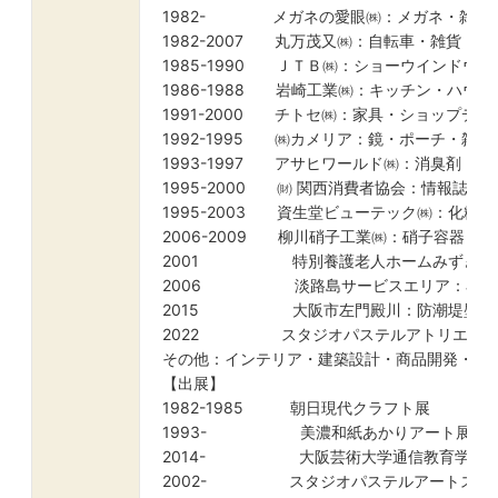
1982- メガネの愛眼㈱：メガネ・雑貨
1982-2007 丸万茂又㈱：自転車・雑貨・
1985-1990 ＪＴＢ㈱：ショーウインドウ
1986-1988 岩崎工業㈱：キッチン・ハウ
1991-2000 チトセ㈱：家具・ショップデ
1992-1995 ㈱カメリア：鏡・ポーチ・雑
1993-1997 アサヒワールド㈱：消臭剤・
1995-2000 ㈶ 関西消費者協会：情報誌編
1995-2003 資生堂ビューテック㈱：化粧品
2006-2009 柳川硝子工業㈱：硝子容
2001 特別養護老人ホームみずき：
2006 淡路島サービスエリア：看板
2015 大阪市左門殿川：防潮堤壁画
2022 スタジオパステルアトリエ：外
その他：インテリア・建築設計・商品開発・デ
【出展】
1982-1985 朝日現代クラフト展
1993- 美濃和紙あかりアート展
2014- 大阪芸術大学通信教育学部 
2002- スタジオパステルアートス