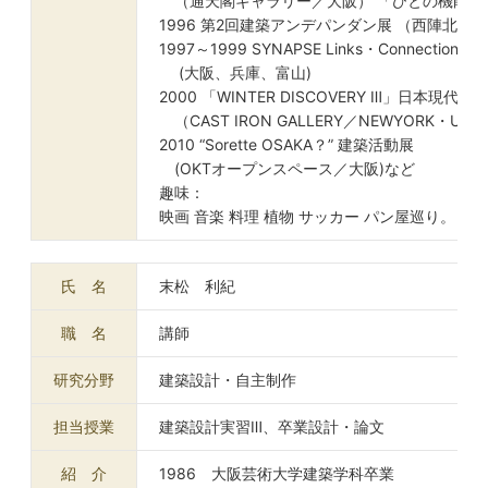
（通天閣ギャラリー／大阪） 「ひとの機能・
1996 第2回建築アンデパンダン展 （西陣北座
1997～1999 SYNAPSE Links・Connection 
(大阪、兵庫、富山)
2000 「WINTER DISCOVERY Ⅲ」日本現代
（CAST IRON GALLERY／NEWYORK・USA
2010 “Sorette OSAKA？” 建築活動展
(OKTオープンスペース／大阪)など
趣味：
映画 音楽 料理 植物 サッカー パン屋巡り。
氏 名
末松 利紀
職 名
講師
研究分野
建築設計・自主制作
担当授業
建築設計実習Ⅲ、卒業設計・論文
紹 介
1986 大阪芸術大学建築学科卒業