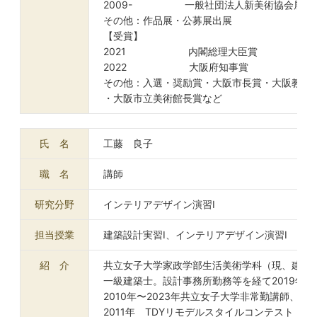
2009- 一般社団法人新美術協会展
その他：作品展・公募展出展
【受賞】
2021 内閣総理大臣賞
2022 大阪府知事賞
その他：入選・奨励賞・大阪市長賞・大阪教育
・大阪市立美術館長賞など
氏 名
工藤 良子
職 名
講師
研究分野
インテリアデザイン演習Ⅰ
担当授業
建築設計実習Ⅰ、インテリアデザイン演習Ⅰ
紹 介
共立女子大学家政学部生活美術学科（現、建築
一級建築士。設計事務所勤務等を経て2019年
2010年〜2023年共立女子大学非常勤講師、2
2011年 TDYリモデルスタイルコンテスト 