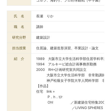
ゴルフ、海釣り、プロ野球観戦（甲子園）
氏 名
長瀬 りか
職 名
講師
研究分野
建築設計
担当授業
住居論、建築造形演習、卒業設計・論文
紹 介
1989 大阪市立大学生活科学部住居学科卒業
1994 アルキービ総合計画事務所勤務
2000 RH+計画研究室共同設立
大阪市立大学生活科学部 非常勤講師
神戸松蔭女子学院大学人間科学部 非常
【作品】
住宅 link＋
P．h．t/r
Oh! ／新建築住宅特集2005年
／LIVING SPHERES vol.2