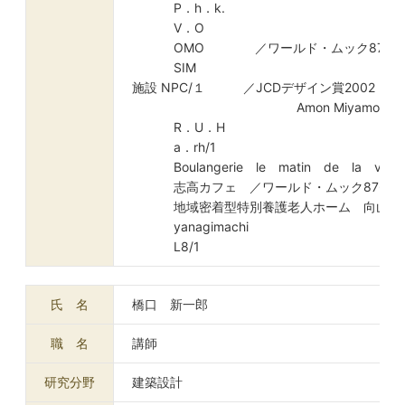
P．h．k.
V．O
OMO ／ワールド・ムック876
SIM
施設 NPC/１ ／JCDデザイン賞2002
Amon Miyamoto Awa
R．U．H
a．rh/1
Boulangerie le matin de la vie
志高カフェ ／ワールド・ムック876
地域密着型特別養護老人ホーム 向山つ
yanagimachi
L8/1
氏 名
橋口 新一郎
職 名
講師
研究分野
建築設計