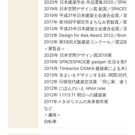
2020年 日本建築学会 作品選集2020／SPACESP
2019年 日本空間デザイン賞 銀賞／SPACESPACE
2019年 平成31年日本建築士会連合会賞／奨励賞／S
2017年 第18回宇都宮市まちなみ景観賞／君岡
2013年 平成25年日本建築士会連合会賞／奨励
2012年 Design for Asia Award 2012／Bro
2012年 第58回大阪建築コンクール／渡辺節賞
＜展覧会＞
2020年 日本空間デザイン賞2019展
2019年 SPACESPACE展 gadget-生活を
2015年 Timberize OSAKA 建築家による木
2013年 住まいをデザインする顔 -関西30代の仕
2012年 日韓現代建築交流展 「同じ家、違う家
2012年 にほんのいえ nihon noie
2012年 1.17/3.11 明日への建築展
2011年メタボリズムの未来都市展
など
＜趣味＞
自転車