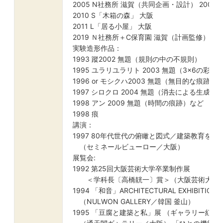
2005 N社務所 滋賀（共同企画・設計） 2006 Re
2010 S「木箱の森」 大阪
2011 L「居る小屋」 大阪
2019 Ｎ社務所＋C保育園 滋賀（計画監修）な
実験造形作品：
1993 蹤2002 無題（規則の中の不規則）
1995 ユラリユラリト 2003 無題（3×6の彩り
1996 or モシクハ2003 無題（無目的な痕跡の
1997 シロクロ 2004 無題（消去による生成）
1998 アン 2009 無題（時間の痕跡）など
1998 痕
講演：
1997 80年代世代の俯瞰と図式／建築教育をめぐ
（セミネールビューロー／大阪）
展覧会:
1992 第25回大阪芸術大学卒業制作展
＜学科長〔高橋靗一〕賞＞（大阪芸術大学
1994 「和音」ARCHITECTURAL EXHIBITION in
（NULWON GALLERY／韓国 釜山）
1995 「豆腐と建築と私」展 （ギャラリー紅／京都） タ