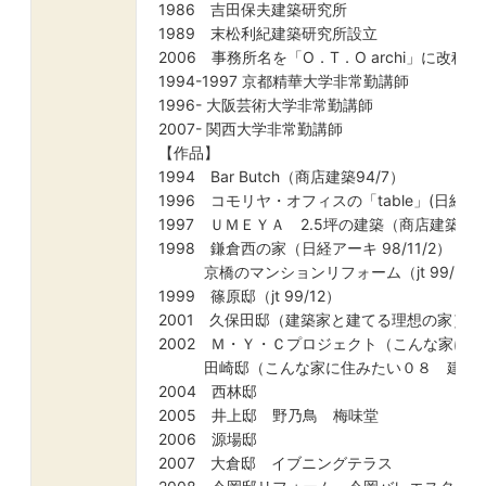
1986 吉田保夫建築研究所
1989 末松利紀建築研究所設立
2006 事務所名を「O．T．O archi」に改称
1994-1997 京都精華大学非常勤講師
1996- 大阪芸術大学非常勤講師
2007- 関西大学非常勤講師
【作品】
1994 Bar Butch（商店建築94/7）
1996 コモリヤ・オフィスの「table」(日経アーキ 
1997 ＵＭＥＹＡ 2.5坪の建築（商店建築 98
1998 鎌倉西の家（日経アーキ 98/11/2）
京橋のマンションリフォーム（jt 99/5 
1999 篠原邸（jt 99/12）
2001 久保田邸（建築家と建てる理想の家）
2002 Ｍ・Ｙ・Ｃプロジェクト（こんな家に
田崎邸（こんな家に住みたい０８ 建築家
2004 西林邸
2005 井上邸 野乃鳥 梅味堂
2006 源場邸
2007 大倉邸 イブニングテラス